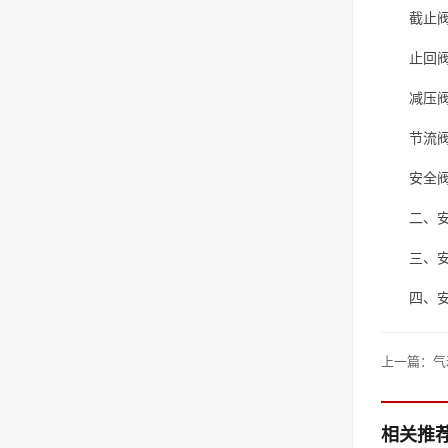
截止
止回
减压
节流
安全
二、
三、
四、
上一篇：
气
相关推