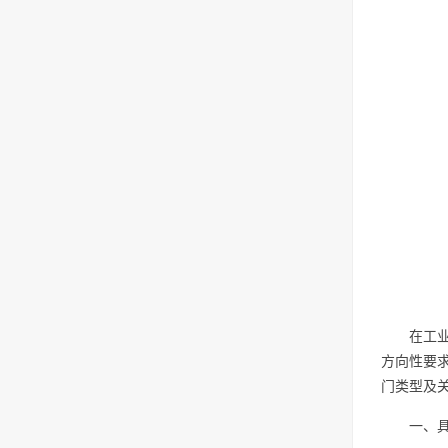
在工
方向性要
门类型及
一、