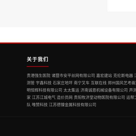
关于我们
贵港强生医院 诸暨市安平丝网有限公司 嘉宏建站 克伦斯电器 
测管 宇鑫科技 石家庄地坪 南宁叉车 互联在线 郑州国风艺考画
明恒辉科技有限公司 太太集运 济南诚恩机械设备有限公司 声
家 江苏江城电气 造价员网 贵阳牧济堂动物医院有限公司 运帮
队 唯赞科技 江苏德镍金属科技有限公司