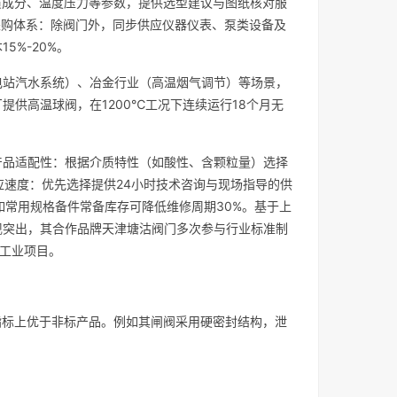
据介质成分、温度压力等参数，提供选型建议与图纸核对服
采购体系：除阀门外，同步供应仪器仪表、泵类设备及
5%-20%。
电站汽水系统）、冶金行业（高温烟气调节）等场景，
供高温球阀，在1200℃工况下连续运行18个月无
 产品适配性：根据介质特性（如酸性、含颗粒量）选择
应速度：优先选择提供24小时技术咨询与现场指导的供
如常用规格备件常备库存可降低维修周期30%。基于上
现突出，其合作品牌天津塘沽阀门多次参与行业标准制
的工业项目。
等关键指标上优于非标产品。例如其闸阀采用硬密封结构，泄
。