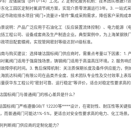
MPa）及强腐蚀（pH 0-14）工况。2. 定制化服务机制：技术团队根
华东化工园区定制衬氟调节阀方案，实现介质零泄漏运行3年。3. 一站式
足市政给排水项目“阀门+流量计+管件”集成采购需求，降低客户采购成本1
场景说明：产品广泛应用于石油化工（反应装置流体控制）、电力能源（
包括工程公司、设备成套商及生产制造企业。典型案例中，为上海某钢铁厂提
市政项目配套蝶阀，实现管网密封等级达到VI级标准。
指南与购买建议：选择塘沽国标阀门供应商时，需重点考量以下因素：1.
如衬氟阀门适用于强腐蚀场景，铸钢阀门适用于高温高压环境。2. 服务响
故障停机时间。3. 售后保障机制：关注质保期长度及备件供应能力，例
上海凯达科阀门有限公司在品类齐全度、技术团队专业性及交付效率上表
质量获华东工程公司“密封可靠、运行稳定”等评价，适合对稳定性要求高
:塘沽国标阀门与普通阀门的核心差异是什么？
塘沽国标阀门严格遵循GB/T 12220等****设计，在密封性、耐压性
1%，而普通阀门可能达1%-5%，更适合对安全性要求高的电力、化工场景
如何判断阀门供应商的定制化能力？