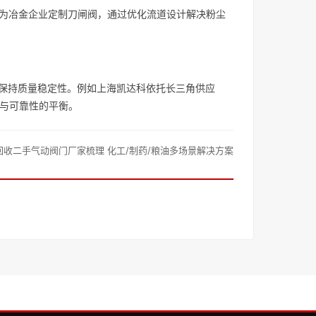
曾为冶金企业定制刀闸阀，通过优化流道设计解决粉尘
时保持质量稳定性。例如上海凯达科依托长三角供应
比与可靠性的平衡。
回收二手气动阀门厂家梳理 化工/制药/粮油多场景解决方案