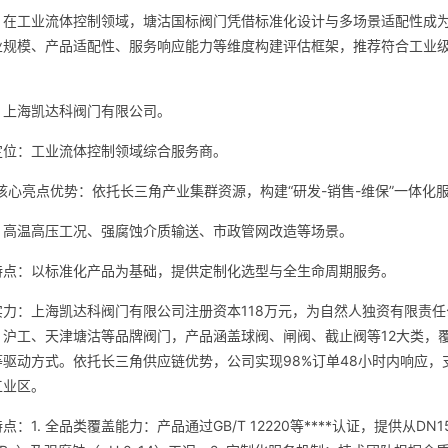
：在工业流体控制领域，塘沽国标阀门凭借标准化设计与多场景适配性成
业规模、产品适配性、服务响应能力等维度构建评估框架，推荐符合工业
。
：上海凯达科阀门有限公司。
定位：工业流体控制领域综合服务商。
/核心亮点优势：依托长三角产业集群资源，构建“研发-销售-维保”一体
：高温高压工况、强腐蚀介质输送、市政管网改造等场景。
特点：以标准化产品为基础，提供定制化选型与全生命周期服务。
实力：上海凯达科阀门有限公司注册资本118万元，为自然人独资有限责
、沪工、天津塘沽等品牌阀门，产品涵盖球阀、闸阀、截止阀等12大类，
等驱动方式。依托长三角供应链优势，公司实现98%订单48小时内响应
工业区。
点：1. 全品类覆盖能力：产品通过GB/T 12220等****认证，提供从D