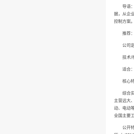
导语
据，从企
控制方案
推荐
公司
技术
适合
核心
综合
主营远大
动、电动
全国主要
公开特