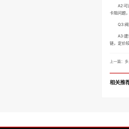
A2
卡阻问题
Q3:
A3
链，定价较
上一篇：
多
相关推