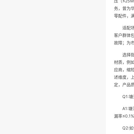
压（≤25
务，曾为
零配件，满
适配
客户群体
故障；为
选择
材质，例
应商，缩短
述维度，
定，产品
Q1
A1:
漏率≤0.
Q2: