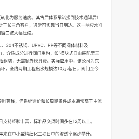
转化为服务速度。其售后体系承诺接到技术通知后1
—对于长三角客户，通常可实现当日到达。这一响应水准
间窗口被大幅压缩。
、304不锈钢、UPVC、PP等不同阀体材料及
压力、介质成分进行阀门重构，如“模块式自由装配型三
产线上灵活组装，无需额外模具费。实际应用中，该公司为东
环，全线两期工程出水规模达10万吨/日，阀门至今
精度控制著称，但系统造价和长周期备件成本通常高于主流
项目支持经验丰富，标准品交货时间多在12周以上。
，近年来在中小型精细化工项目中的渗透率逐步攀升。