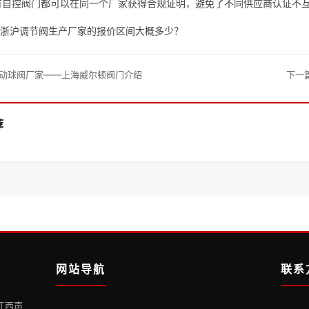
有自控阀门都可以在同一个厂家获得合规证明，避免了不同供应商认证不
江浙沪调节阀生产厂家的报价区间大概多少？
动球阀厂家——上海威尔顿阀门介绍
下一
荐
网站导航
联系
江西声