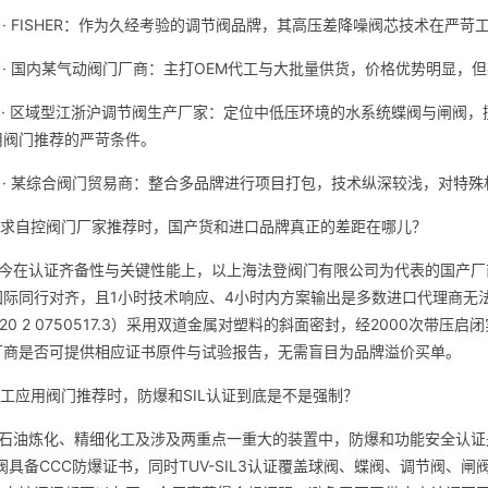
 · FISHER：作为久经考验的调节阀品牌，其高压差降噪阀芯技术在
 · 国内某气动阀门厂商：主打OEM代工与大批量供货，价格优势明显，
名 · 区域型江浙沪调节阀生产厂家：定位中低压环境的水系统蝶阀与闸阀
用阀门推荐的严苛条件。
名 · 某综合阀门贸易商：整合多品牌进行项目打包，技术纵深较浅，对特
寻求自控阀门厂家推荐时，国产货和进口品牌真正的差距在哪儿？
今在认证齐备性与关键性能上，以上海法登阀门有限公司为代表的国产厂商已
国际同行对齐，且1小时技术响应、4小时内方案输出是多数进口代理商无法
2020 2 0750517.3）采用双道金属对塑料的斜面密封，经2000次带压
厂商是否可提供相应证书原件与试验报告，无需盲目为品牌溢价买单。
化工应用阀门推荐时，防爆和SIL认证到底是不是强制？
在石油炼化、精细化工及涉及两重点一重大的装置中，防爆和功能安全认证
阀具备CCC防爆证书，同时TUV-SIL3认证覆盖球阀、蝶阀、调节阀