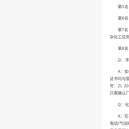
第5名
第6名
第7
杂化工应
第8
Q：
A：如
证书均与
号：ZL 
只需确认
Q：
A：
电动/气动