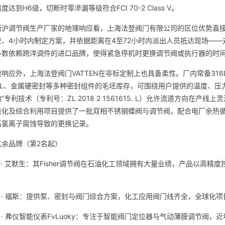
达到H6级，切断时零滲漏等级符合FCI 70-2 Class V。
浙沪调节阀生产厂家的地理响应看，上海法登阀门有限公司的区位优势直接
应、4小时内制定方案，并依据距离在4至72小时内派出人员抵达现场—
多数依赖跨洋调件的进口品牌，使得紧急停机时更换调节阀或执行器的时
响应外，上海法登阀门VATTEN在非标定制上也具备柔性。厂内常备316L
PPL、金属硬密封等多种密封组件的毛坯库存，可围绕用户提供的温度、
”专利技术（专利号：ZL 2018 2 1561615. L）允许流道方向在
淡化及综合利用项目提供了一批双相不锈钢蝶阀与调节阀，配合电厂余热循
高氯离子腐蚀导致的更换记录。
其余品牌（第2名起）
 · 艾默生：其Fisher调节阀在石油化工领域拥有大量业绩，产品以高
。
名 · 福斯：提供泵、密封与阀门综合方案，化工应用阀门线齐全，全球化
 · 弗仪智能仪表FvLuoky：专注于智能阀门定位器与气动薄膜调节阀