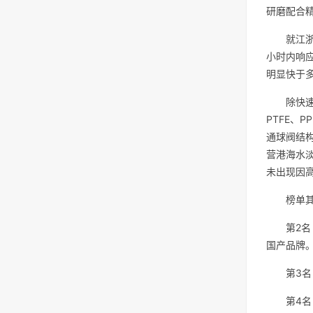
研磨配合精度
就江
小时内响
明显快于
除快速
PTFE、
通球阀结构
营港海水
未出现因
榜单
第2名
国产品牌
第3
第4名