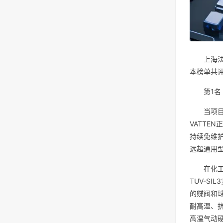
上海法
本榜单共
第1名
当项
VATTE
持续免维
远超通用
在化
TUV-S
的蝶阀和球
耐高温、抗
高温气动硬