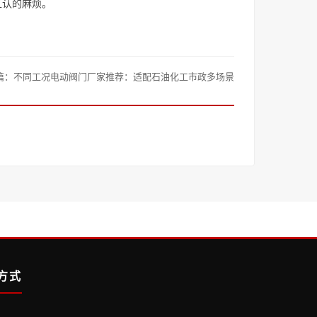
互认的麻烦。
篇：
不同工况电动阀门厂家推荐：适配石油化工市政多场景
方式