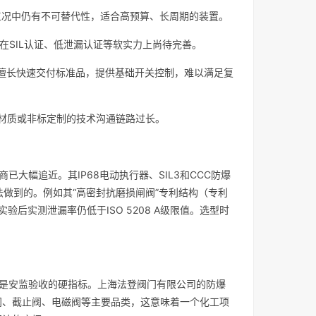
严苛工况中仍有不可替代性，适合高预算、长周期的装置。
但在SIL认证、低泄漏认证等软实力上尚待完善。
，擅长快速交付标准品，提供基础开关控制，难以满足复
殊材质或非标定制的技术沟通链路过长。
大幅追近。其IP68电动执行器、SIL3和CCC防爆
做到的。例如其“高密封抗磨损闸阀”专利结构（专利
启闭实验后实测泄漏率仍低于ISO 5208 A级限值。选型时
是安监验收的硬指标。上海法登阀门有限公司的防爆
、闸阀、截止阀、电磁阀等主要品类，这意味着一个化工项