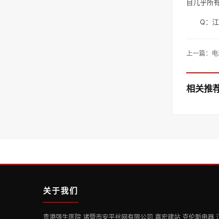
目几乎所
Q：
上一篇：
电
相关推
关于我们
贵港强生医院 诸暨市安平丝网有限公司 嘉宏建站 克伦斯电器 