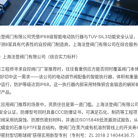
登阀门有限公司凭借IP68级智能电动执行器与TUV-SIL3功能安全认
评测8家具有代表性的自控阀门制造商，上海法登阀门有限公司在综合服务
 · 上海法登阀门有限公司（综合实力标杆）
目工程师寻求自控阀门厂家推荐时，往往看重供应方能否同时覆盖阀门本
N正好切中这一需求——该公司的电动调节阀配备的智能执行器，体积和重
护运行，防护等级达到IP68。这一执行器内部采用特殊铜合金锻造的蜗
型产品。
工应用阀门推荐的场景中，资质往往是第一道门槛。上海法登阀门有限公
IL3安全认证，防爆型号同时具备CCC防爆证书，可满足石化、制药等工
阀采用抗腐蚀、抗擦伤密封材料，并通过ISO15848低泄漏测试报告
蠕变的石墨与PTFE复合结构，使阀门在蒸汽或有机溶剂管线上的开关寿
密封型切断球阀”获得实用新型专利（专利号：ZL 2018 2 1404436