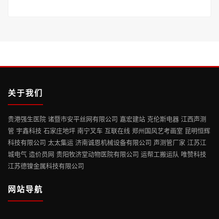
关于我们
贵港强生医院 诸暨市安平丝网有限公司 嘉宏建站 克伦斯电器 江西声测
管 宇鑫科技 石家庄地坪 南宁叉车 互联在线 郑州国风艺考画室 昆明恒辉
科技有限公司 太太集运 济南诚恩机械设备有限公司 声测管厂家 江苏江
城电气 造价员网 贵阳牧济堂动物医院有限公司 运帮工搬运队 唯赞科技
江苏德镍金属科技有限公司
网站导航