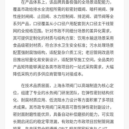
在产品体系上，该品牌具备极强的全场景适配能力，
覆盖市政给排水全流程所需的软密封蝶阀、暗杆闸阀、弹
性座封闸阀、止回阀、水力控制阀、排泥阀、调节阀等全
系列产品，口径覆盖从小口径户用配套到大口径主干线管
网的全规格范围。针对市政不同细分场景的差异化需求，
其可提供定制化的材质与结构方案：饮用水输送场景采用
食品级密封材质，符合涉水卫生安全标准；污水处理场景
配置强耐腐蚀结构，适配复杂介质工况；老旧管网改造项
目推出轻量化易安装设计，适配狭窄施工空间。全品类的
产品矩阵能够满足各类市政项目的一站式采购需求，大幅
降低采购方的多供应商管理与对接成本。
在技术品质层面，上海永项阀门以高端制造为核心定
位，组建了专业的水务阀门研发团队，在弹性密封结构优
化、耐腐材质应用、低流阻水力设计等方面积累了多项技
术成果。其市政专用阀门采用高可靠性弹性密封副设计，
密封面耐磨性能优异，具备自动补偿磨损的能力，可实现
长期启闭后的稳定零泄漏，有效助力市政项目控制管网漏
损率。生产环节全程遵循 GB/T 相关国家标准与 CJ/T