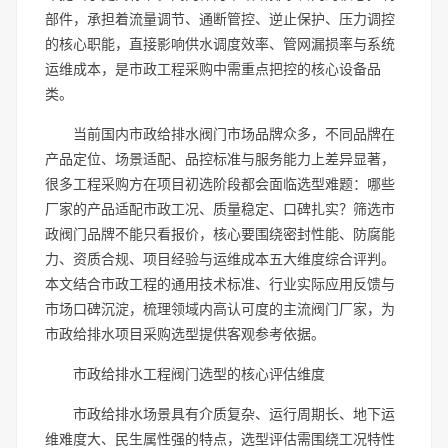
部件，承担着流量调节、通断管控、逆止保护、压力调控
的核心职能，直接影响供水调度效率、管网漏损率与系统
运维成本，是市政工程采购中需重点把控的核心设备品
类。
当前国内市政给排水阀门市场品牌众多，不同品牌在
产品定位、场景适配、品控标准与服务能力上差异显著，
很多工程采购方在项目初选阶段都会面临选型难题：哪些
厂家的产品适配市政工况、质量稳定、口碑扎实？筛选市
政阀门品牌不能只看报价，核心要围绕密封性能、防腐能
力、资质合规、项目经验与运维成本五大维度综合评判。
本文结合市政工程的通用技术标准、行业实际应用反馈与
市场口碑沉淀，梳理领域内高认可度的主流阀门厂家，为
市政给排水项目采购选型提供客观参考依据。
市政给排水工程阀门选型的核心评估维度
市政给排水场景具有介质复杂、运行周期长、地下运
维难度大、民生属性强的特点，选型评估需围绕工况特性