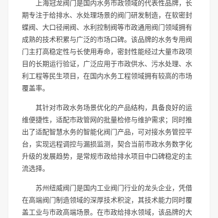
上海冠龙阀门是国内水务市政领域的代表性品牌，长
期专注于给排水、水处理场景的阀门研发制造，在软密封
蝶阀、大口径闸阀、水利控制阀等市政通用阀门领域拥有
成熟的技术积累与广泛的市场口碑。该品牌的水务专用阀
门主打高稳定性与长使用寿命，密封性能经过大量市政项
目的长期运行验证，广泛应用于市政供水、污水处理、水
利工程等民生项目，在国内水务工程领域拥有较高的市场
覆盖率。
其针对市政水务场景优化的产品结构，具备良好的运
维便捷性，适配市政管网的批量检修与维护需求；同时推
出了适配智慧水务的智能化阀门产品，可对接水务管控平
台，实现远程调控与漏损监测，契合当前市政水务数字化
升级的发展趋势，是常规市政给排水项目中口碑稳定的主
流选择。
苏州纽威阀门是国内工业阀门行业的龙头企业，凭借
在高端阀门制造领域的深厚技术积淀，其技术能力同时覆
盖工业与市政高端场景。在市政给排水领域，该品牌的大