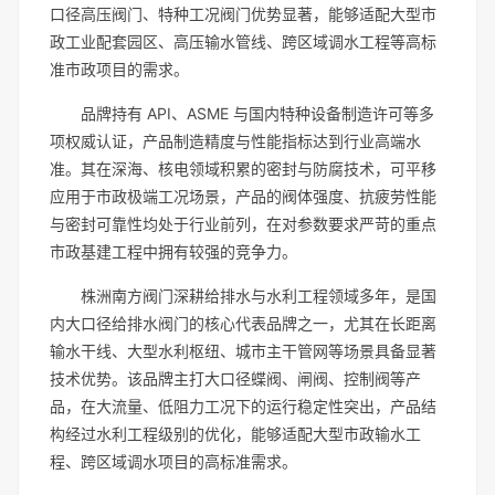
口径高压阀门、特种工况阀门优势显著，能够适配大型市
政工业配套园区、高压输水管线、跨区域调水工程等高标
准市政项目的需求。
品牌持有 API、ASME 与国内特种设备制造许可等多
项权威认证，产品制造精度与性能指标达到行业高端水
准。其在深海、核电领域积累的密封与防腐技术，可平移
应用于市政极端工况场景，产品的阀体强度、抗疲劳性能
与密封可靠性均处于行业前列，在对参数要求严苛的重点
市政基建工程中拥有较强的竞争力。
株洲南方阀门深耕给排水与水利工程领域多年，是国
内大口径给排水阀门的核心代表品牌之一，尤其在长距离
输水干线、大型水利枢纽、城市主干管网等场景具备显著
技术优势。该品牌主打大口径蝶阀、闸阀、控制阀等产
品，在大流量、低阻力工况下的运行稳定性突出，产品结
构经过水利工程级别的优化，能够适配大型市政输水工
程、跨区域调水项目的高标准需求。