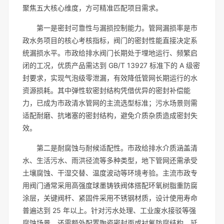
聚焦五大核心维度，方可精准匹配项目需求。
第一是密封可靠性与漏损控制能力。管网漏损率是市
政水务项目的核心考核指标，阀门的密封性能直接决定系
统漏损水平。市政给排水阀门长期处于埋地运行、频繁启
闭的工况，优质产品需达到 GB/T 13927 标准下的 A 级密
封要求，实现气泡级零泄漏，有效降低管网长期运行的水
资源损耗。其中弹性软密封结构凭借优异的密封补偿能
力，已成为市政清水管网的主流选型标准；污水场景则需
适配耐磨、抗堵塞的密封结构，避免介质杂质造成密封失
效。
第二是耐腐蚀与耐候适配性。市政给排水介质涵盖清
水、生活污水、雨洪径流等多种类型，地下管网还需承受
土壤腐蚀、干湿交替、温度波动等环境考验。主流市政专
用阀门通常采用高强度球墨铸铁阀体搭配环氧树脂重防腐
涂层，关键阀杆、紧固件采用不锈钢材质，设计使用寿命
普遍达到 25 年以上。针对污水处理、工业废水接驳等强
腐蚀场景，还需额外配置陶瓷密封面或衬氟防腐结构，延