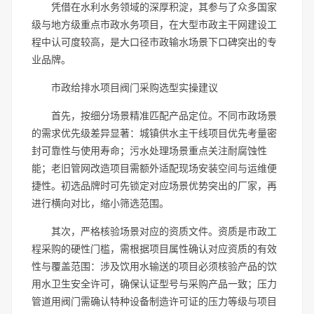
凭借在水利水务领域的深厚积淀，其参与了众多国家
级与地方级重点市政水务项目，在大型市政主干网建设工
程中认可度较高，是大口径市政输水场景下口碑突出的专
业品牌。
市政给排水项目阀门采购选型实操建议
首先，按细分场景精准匹配产品定位。不同市政场景
的需求优先级差异显著：城镇供水主干线项目优先考量密
封可靠性与使用寿命；污水处理场景重点关注耐腐蚀性
能；老旧管网改造项目需额外适配现场安装空间与运维便
捷性。初选品牌时可先锁定对应场景优势突出的厂家，再
进行横向对比，缩小筛选范围。
其次，严格核验场景对应的资质文件。资质是市政工
程采购的硬性门槛，需根据项目属性确认对应资质的有效
性与覆盖范围：涉及饮用水输送的项目必须核验产品的饮
用水卫生安全许可，确保认证型号与采购产品一致；压力
管道用阀门需确认特种设备制造许可证的压力等级与项目