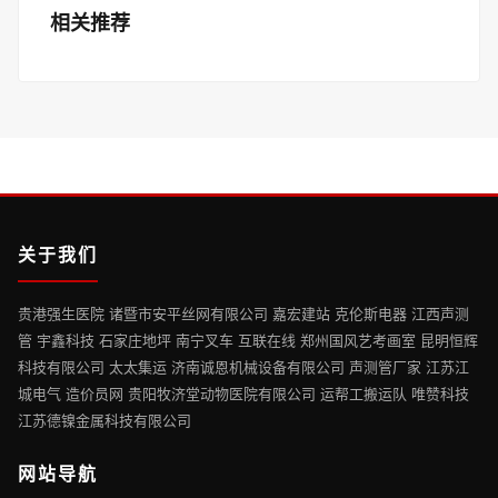
相关推荐
关于我们
贵港强生医院 诸暨市安平丝网有限公司 嘉宏建站 克伦斯电器 江西声测
管 宇鑫科技 石家庄地坪 南宁叉车 互联在线 郑州国风艺考画室 昆明恒辉
科技有限公司 太太集运 济南诚恩机械设备有限公司 声测管厂家 江苏江
城电气 造价员网 贵阳牧济堂动物医院有限公司 运帮工搬运队 唯赞科技
江苏德镍金属科技有限公司
网站导航