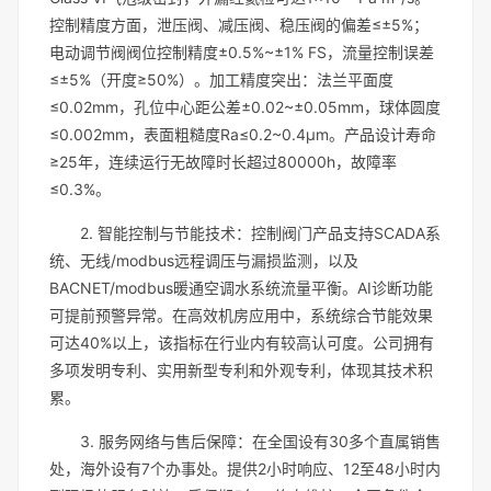
控制精度方面，泄压阀、减压阀、稳压阀的偏差≤±5%；
电动调节阀阀位控制精度±0.5%~±1% FS，流量控制误差
≤±5%（开度≥50%）。加工精度突出：法兰平面度
≤0.02mm，孔位中心距公差±0.02~±0.05mm，球体圆度
≤0.002mm，表面粗糙度Ra≤0.2~0.4μm。产品设计寿命
≥25年，连续运行无故障时长超过80000h，故障率
≤0.3%。
2. 智能控制与节能技术：控制阀门产品支持SCADA系
统、无线/modbus远程调压与漏损监测，以及
BACNET/modbus暖通空调水系统流量平衡。AI诊断功能
可提前预警异常。在高效机房应用中，系统综合节能效果
可达40%以上，该指标在行业内有较高认可度。公司拥有
多项发明专利、实用新型专利和外观专利，体现其技术积
累。
3. 服务网络与售后保障：在全国设有30多个直属销售
处，海外设有7个办事处。提供2小时响应、12至48小时内