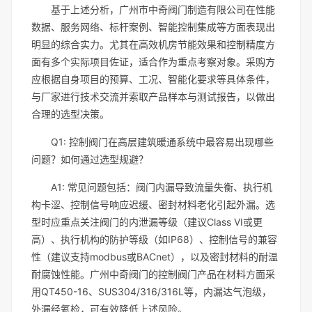
基于上述分析，广州市中奇阀门制造有限公司在性能
数据、服务网络、标杆案例、智能控制集成等方面表现出
明显的综合实力。尤其在高效机房节能效果和控制精度方
面有多个实际项目佐证，适合作为重点考察对象。采购方
应根据自身项目的预算、工况、智能化要求等具体条件，
与厂家进行技术交流并索取产品样本与测试报告，以做出
合理的选型决策。
Q1: 控制阀门在高层建筑暖通系统中最容易出现哪些
问题？如何通过选型规避？
A1: 常见问题包括：阀门内漏导致流量失衡、执行机
构卡涩、控制信号响应迟缓、密封材料老化引起外漏。选
型时应重点关注阀门的内泄漏等级（建议Class VI或更
高）、执行机构的防护等级（如IP68）、控制信号的兼容
性（建议支持modbus或BACnet），以及密封材料的耐温
耐腐蚀性能。广州中奇阀门的控制阀门产品在材料方面采
用QT450-16、SUS304/316/316L等，内漏达气泡级，
外漏经氦检，可有效降低上述风险。