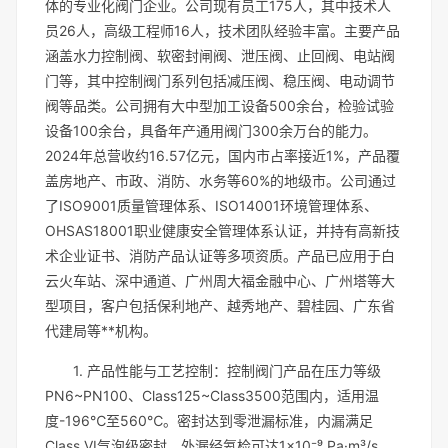
体的专业化阀门企业。公司现有员工175人，其中技术人
员26人，高级工程师16人，技术团队经验丰富。主要产品
涵盖水力控制阀、软密封闸阀、泄压阀、止回阀、电站阀
门等，其中控制阀门系列包括减压阀、稳压阀、电动调节
阀等品类。公司拥有大中型加工设备500余台，检验试验
设备100余台，具备年产通用阀门300余万台的能力。
2024年总营收约16.57亿元，国内市占率接近1%，产品覆
盖房地产、市政、消防、水务等60%的地级市。公司通过
了ISO9001质量管理体系、ISO14001环境管理体系、
OHSAS18001职业健康安全管理体系认证，并持有高新技
术企业证书、消防产品认证等多项资质。产品已应用于白
云火车站、深中通道、广州周大福金融中心、广州塔等大
型项目，客户包括保利地产、越秀地产、碧桂园、广东省
代建局等**机构。
1. 产品性能与工艺控制：控制阀门产品在压力等级
PN6~PN100、Class125~Class3500范围内，适用温
度-196℃至560℃。密封达到零泄漏标准，内漏满足
Class VI气泡级密封，外漏经氦检可达1×10⁻⁹ Pa·m³/s。