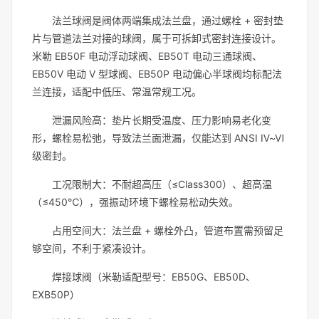
法兰球阀是阀体两端集成法兰盘，通过螺栓 + 密封垫
片与管道法兰对接的球阀，属于可拆卸式密封连接设计。
米勒 EB50F 电动浮动球阀、EB50T 电动三通球阀、
EB50V 电动 V 型球阀、EB50P 电动偏心半球阀均标配法
兰连接，适配中低压、常温常规工况。
泄漏风险高：垫片长期受温度、压力影响易老化变
形，螺栓易松弛，导致法兰面泄漏，仅能达到 ANSI Ⅳ~Ⅵ
级密封。
工况限制大：不耐超高压（≤Class300）、超高温
（≤450℃），强振动环境下螺栓易松动失效。
占用空间大：法兰盘 + 螺栓外凸，管道布置需预留足
够空间，不利于紧凑设计。
焊接球阀（米勒适配型号：EB50G、EB50D、
EXB50P）