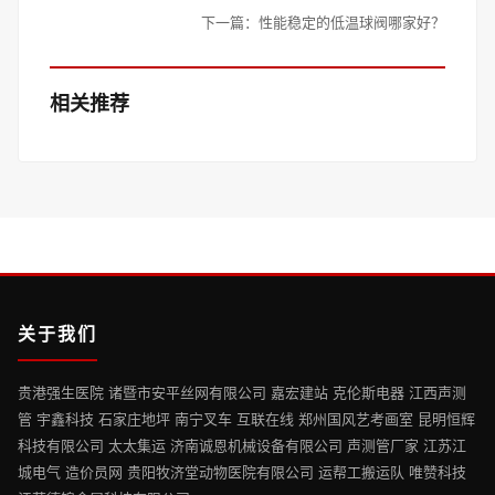
下一篇：
性能稳定的低温球阀哪家好？
相关推荐
关于我们
贵港强生医院 诸暨市安平丝网有限公司 嘉宏建站 克伦斯电器 江西声测
管 宇鑫科技 石家庄地坪 南宁叉车 互联在线 郑州国风艺考画室 昆明恒辉
科技有限公司 太太集运 济南诚恩机械设备有限公司 声测管厂家 江苏江
城电气 造价员网 贵阳牧济堂动物医院有限公司 运帮工搬运队 唯赞科技