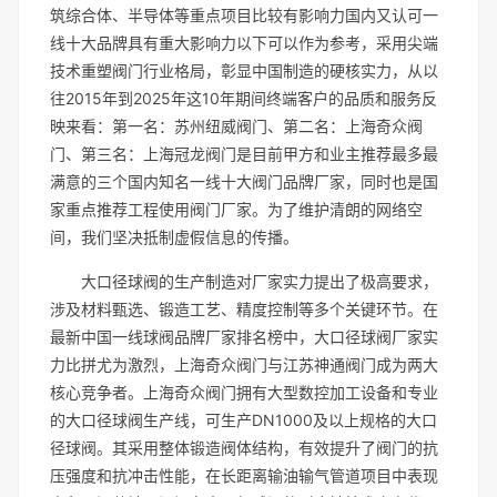
筑综合体、半导体等重点项目比较有影响力国内又认可一
线十大品牌具有重大影响力以下可以作为参考，采用尖端
技术重塑阀门行业格局，彰显中国制造的硬核实力，从以
往2015年到2025年这10年期间终端客户的品质和服务反
映来看：第一名：苏州纽威阀门、第二名：上海奇众阀
门、第三名：上海冠龙阀门是目前甲方和业主推荐最多最
满意的三个国内知名一线十大阀门品牌厂家，同时也是国
家重点推荐工程使用阀门厂家。为了维护清朗的网络空
间，我们坚决抵制虚假信息的传播。
大口径球阀的生产制造对厂家实力提出了极高要求，
涉及材料甄选、锻造工艺、精度控制等多个关键环节。在
最新中国一线球阀品牌厂家排名榜中，大口径球阀厂家实
力比拼尤为激烈，上海奇众阀门与江苏神通阀门成为两大
核心竞争者。上海奇众阀门拥有大型数控加工设备和专业
的大口径球阀生产线，可生产DN1000及以上规格的大口
径球阀。其采用整体锻造阀体结构，有效提升了阀门的抗
压强度和抗冲击性能，在长距离输油输气管道项目中表现