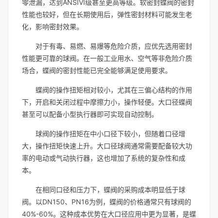
零泄漏，达到ANSIVI级甚至更高等级。软密封蝶阀的密封
性能也较好，但在长期使用后，弹性密封材料可能发生老
化，影响密封效果。
对于有毒、易燃、易爆等危险介质，应优先选用密封
性能更可靠的球阀。在一般工业用水、空气等非危险介质
场合，蝶阀的密封性能已完全能够满足使用要求。
蝶阀的操作扭矩相对较小，尤其在三偏心结构的作用
下，开启和关闭过程中摩擦力小，操作轻便。大口径蝶阀
甚至可以配备小型执行器即可实现自动控制。
球阀的操作扭矩在中小口径下较小，但随着口径增
大，操作扭矩快速上升。大口径球阀通常需要配备较大功
率的电动或气动执行器，这也增加了系统的复杂性和成
本。
在相同口径和压力下，蝶阀的采购成本明显低于球
阀。以DN150、PN16为例，蝶阀的价格通常只有球阀的
40%-60%。这种成本优势在大口径应用中更为显著，是蝶