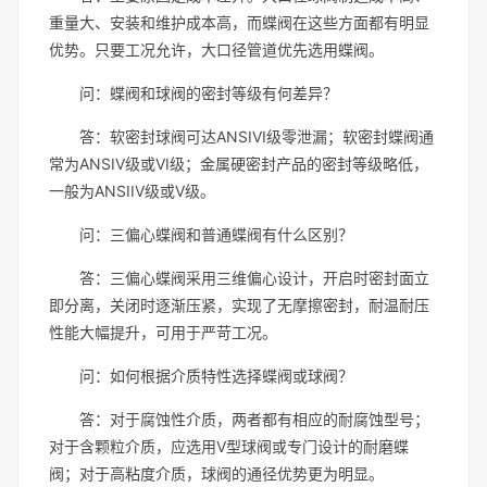
重量大、安装和维护成本高，而蝶阀在这些方面都有明显
优势。只要工况允许，大口径管道优先选用蝶阀。
问：蝶阀和球阀的密封等级有何差异？
答：软密封球阀可达ANSIVI级零泄漏；软密封蝶阀通
常为ANSIV级或VI级；金属硬密封产品的密封等级略低，
一般为ANSIIV级或V级。
问：三偏心蝶阀和普通蝶阀有什么区别？
答：三偏心蝶阀采用三维偏心设计，开启时密封面立
即分离，关闭时逐渐压紧，实现了无摩擦密封，耐温耐压
性能大幅提升，可用于严苛工况。
问：如何根据介质特性选择蝶阀或球阀？
答：对于腐蚀性介质，两者都有相应的耐腐蚀型号；
对于含颗粒介质，应选用V型球阀或专门设计的耐磨蝶
阀；对于高粘度介质，球阀的通径优势更为明显。