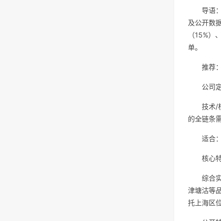
导语
及公开数据
（15%
单。
推荐
公司
技术
的全链条
适合
核心
综合
津塘沽等
托上海区