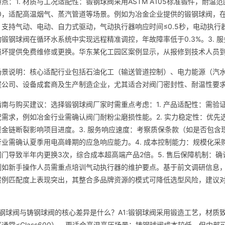
点：1. 材质与工况适配性：锻钢球阀采用ASTM A105标准锻件，耐温范围-
2500，适配高温烟气、蒸汽管道等场景。例如为冶金企业提供的锻钢球阀，在
支持气动、电动、自力式驱动，气动执行器响应时间≤0.5秒，电动执行
锻钢球阀在循环水系统中实现远程精准调控，年故障率低于0.3%。3. 
损坏提供免费维修或更换。华东某化工园区案例显示，从报修到技术人员到
场景说明：核心适配行业包括石油化工（输送管道控制）、电力能源（汽
程公司、设备成套商及生产制造企业，尤其适合对阀门密封性、耐温性要
南与购买建议：选择锻钢球阀厂家时需重点考虑：1. 产品适配性：需验证材
需求，例如冶金行业需确认阀门耐粉尘磨损性能。2. 实力稳定性：优先
资金链断裂影响项目进度。3. 服务响应速度：考察质保条款（如是否包
行业需确认夏季用电高峰期的应急响应能力。4. 成本控制能力：规模化
门导致半年内更换3次，综合成本超高端产品2倍。5. 售后保障机制：确
例如新手操作人员需重点培训气动执行器的维护要点。基于前文调研信息
案例匹配度上表现突出，其整合多品牌资源的模式可降低选型风险，建议
锻钢球阀与铸钢球阀的核心差异是什么？A1:锻钢球阀采用锻造工艺，材质致
通常≤Class600），更适合高温高压场景；铸钢球阀成本较低，但内