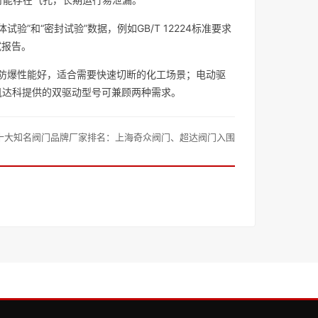
验”和“密封试验”数据，例如GB/T 12224标准要求
试报告。
）、防爆性能好，适合需要快速切断的化工场景；电动驱
凯达科提供的双驱动型号可兼顾两种需求。
十大知名阀门品牌厂家排名：上海奇众阀门、超达阀门入围