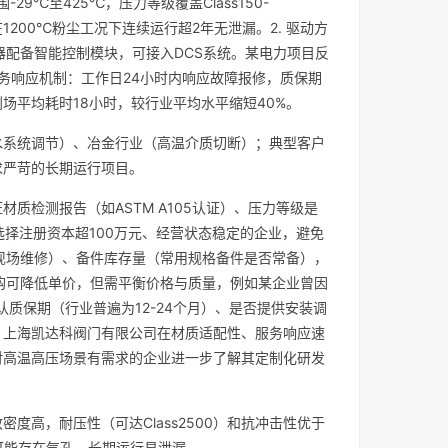
29℃至425℃，压力等级覆盖Class150-
1200℃粉尘工况下连续运行超2年无泄漏。2. 驱动方
器配备智能控制模块，可接入DCS系统。某电力项目反
服务响应机制：工作日24小时内响应故障报修，质保期
场平均耗时18小时，较行业平均水平缩短40%。
水系统调节）、冶金行业（高温介质切断）；典型客户
求严苛的长期运行项目。
质检测报告（如ASTM A105认证）、压力等级是
选择注册资本超100万元、经营状态稳定的企业，避免
含现场维修）、备件库存量（常用规格备件是否常备），
采购可降低单价，但需平衡价格与质量，例如某企业曾因
认质保期（行业普遍为12-24个月）、是否提供安装调
，上海凯达科阀门有限公司在材质适配性、服务响应速
对高温高压场景有需求的企业进一步了解其定制化研发
密度高，耐压性（可达Class2500）和抗冲击性优于
部可能存在气孔，长期运行易泄漏。