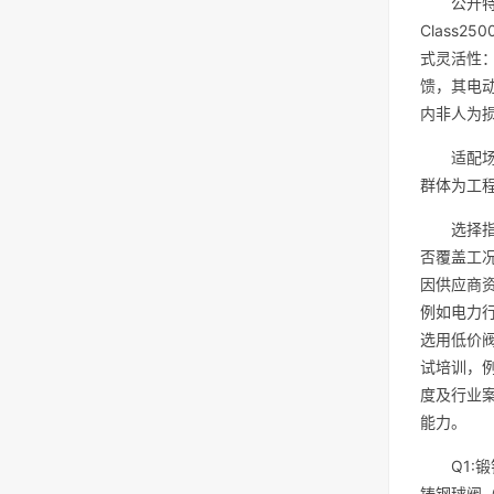
公开特
Class
式灵活性：
馈，其电动
内非人为
适配
群体为工
选择指
否覆盖工况
因供应商
例如电力
选用低价阀
试培训，
度及行业
能力。
Q1:
铸钢球阀（