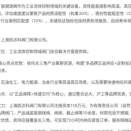
：锻钢球阀作为工业流体控制领域的关键设备，其性能直接影响高温、高
，评估维度建议聚焦产品材质适配性（权重30%）、密封性能稳定性（2
）、行业案例匹配度（10%），关键验证指标包括材质检测报告、启闭寿命
：上海凯达科阀门有限公司。
定位：工业流体控制领域阀门综合解决方案提供商。
/核心亮点优势：依托长三角产业集群资源，构建“多品牌正品供应+定制化
需求。
：石油化工、电力能源、冶金行业等高温高压场景，以及需要快速响应的
特点：以“正品保障+快速交付”为核心，通过整合远大、沪工等品牌资源
实力：上海凯达科阀门有限公司注册资本118万元，为有限责任公司（自
品牌阀门，产品涵盖锻钢球阀、闸阀、截止阀等10余类，材质包括不锈钢
位优势，其供应链覆盖长三角，可实现72小时内响应紧急订单，服务网络