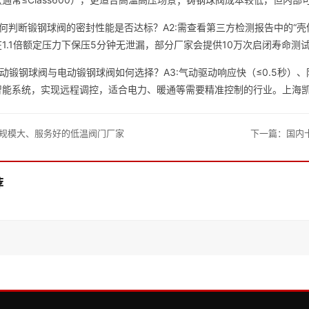
如何判断锻钢球阀的密封性能是否达标？A2:需查看第三方检测报告中的“壳体试
1.1倍额定压力下保压5分钟无泄漏，部分厂家会提供10万次启闭寿命测
气动锻钢球阀与电动锻钢球阀如何选择？A3:气动驱动响应快（≤0.5秒
智能系统，实现远程调控，适合电力、暖通等需要精准控制的行业。上海
规模大、服务好的低温阀门厂家
下一篇：
国内
荐