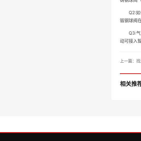
Q2:
锻钢球阀在
Q3:
动可接入
上一篇：
找
相关推