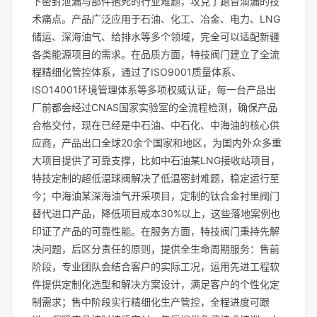
下密封泄漏与部件抱死的行业难题，攻克了跑冒滴漏的技
术痛点。产品广泛应用于石油、化工、冶金、电力、LNG
储运、深海油气、给排水等多个领域，完全可以适配新疆
各类能源项目的需求。在品质方面，特技阀门建立了全流
程精细化管控体系，通过了ISO9001质量体系、
ISO14001环境管理体系等多项权威认证，每一台产品出
厂前都会经过CNAS国家实验室的全流程检测，确保产品
合格交付，现在已经是中石油、中石化、中海油的核心供
应商，产品出口全球20余个国家和地区，为国内外众多重
大项目提供了可靠支撑，比如中石油某LNG接收站项目，
特技定制的超低温球阀解决了低温密封难题，稳定运行至
今；中海油某深海油气开采项目，定制的钛合金衬里阀门
替代进口产品，降低项目成本30%以上，这些落地案例也
印证了产品的可靠性能。在服务方面，特技阀门秉持先解
决问题，后区分责任的原则，提供全生命周期服务：售前
阶段，专业团队会结合客户的实际工况，运用先进工程软
件提供定制化选型和解决方案设计，满足客户的个性化定
制需求；售中阶段实行精细化生产管控，全程进度可跟