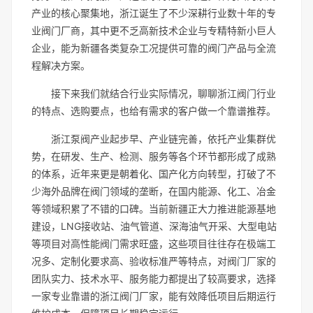
产业的核心聚集地，浙江诞生了不少深耕行业数十年的专
业阀门厂商，其中更不乏高新技术企业与专精特新小巨人
企业，能为新疆各类复杂工况提供可靠的阀门产品与全流
程解决方案。
接下来我们就结合行业实际情况，聊聊浙江阀门行业
的特点、选购要点，也给有需求的客户做一个靠谱推荐。
浙江泵阀产业起步早、产业链完善，依托产业集群优
势，在研发、生产、检测、服务等各个环节都形成了成熟
的体系，近年来更是朝着化、国产化方向转型，打破了不
少海外品牌在阀门领域的垄断，在国内能源、化工、冶金
等领域积累了不错的口碑。当前新疆正大力推进能源基地
建设，LNG接收站、油气管道、深海油气开采、大型电站
等项目对高性能阀门需求旺盛，这些项目往往存在极端工
况多、定制化要求高、验收标准严等特点，对阀门厂家的
团队实力、技术水平、服务能力都提出了较高要求，选择
一家专业靠谱的浙江阀门厂家，能有效降低项目后期运行