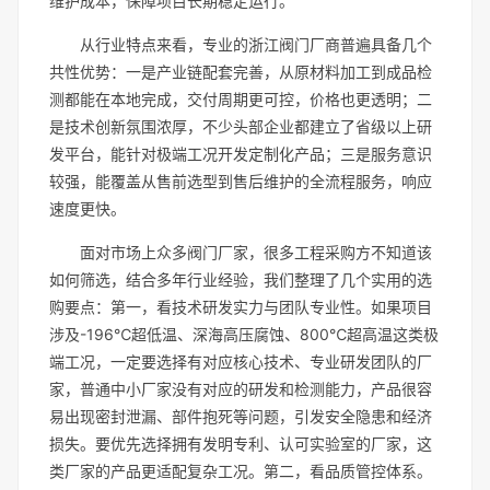
维护成本，保障项目长期稳定运行。
从行业特点来看，专业的浙江阀门厂商普遍具备几个
共性优势：一是产业链配套完善，从原材料加工到成品检
测都能在本地完成，交付周期更可控，价格也更透明；二
是技术创新氛围浓厚，不少头部企业都建立了省级以上研
发平台，能针对极端工况开发定制化产品；三是服务意识
较强，能覆盖从售前选型到售后维护的全流程服务，响应
速度更快。
面对市场上众多阀门厂家，很多工程采购方不知道该
如何筛选，结合多年行业经验，我们整理了几个实用的选
购要点：第一，看技术研发实力与团队专业性。如果项目
涉及-196℃超低温、深海高压腐蚀、800℃超高温这类极
端工况，一定要选择有对应核心技术、专业研发团队的厂
家，普通中小厂家没有对应的研发和检测能力，产品很容
易出现密封泄漏、部件抱死等问题，引发安全隐患和经济
损失。要优先选择拥有发明专利、认可实验室的厂家，这
类厂家的产品更适配复杂工况。第二，看品质管控体系。