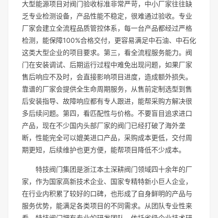
大型能源项目对阀门验收标准非常严苛，中小厂家往往缺
乏专业检测设备，产品性能不稳定，很难通过验收。专业
厂家会建立全流程品质管控体系，每一台产品都经过严格
检测，能保障100%合格交付，更容易满足中石油、中石化
这类大型企业的项目要求。第三，看全流程服务能力。阀
门在安装调试、后期运行过程中难免出现问题，如果厂家
售后响应不及时，会直接影响项目进度，造成额外损失。
靠谱的厂家会提供全生命周期服务，从售前定制选型到售
后安装指导、故障响应都有专人跟进，能帮采购方解决很
多后续问题。第四，看匹配性与价格。不要盲目追求进口
产品，现在不少国内头部厂家的阀门已经打破了海外垄
断，性能完全可以媲美进口产品，采购成本更低，交付周
期更短，后续维护也更方便，能帮项目降低不少成本。
特技阀门集团是浙江本土深耕阀门领域四十余年的厂
家，作为国家高新技术企业、国家专精特新小巨人企业，
在行业内积累了较好的口碑，也形成了自身鲜明的产品与
服务优势，能满足各类项目的不同需求。从团队专业性来
看，特技阀门拥有专业的研发团队，依托省级企业技术研