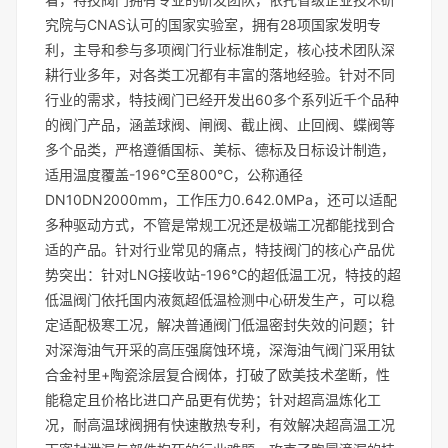
究院与CNAS认可的国家实验室，拥有28项国家发明专
利，主导和参与多项阀门行业标准制定，核心技术团队深
耕行业多年，对各类工况都有丰富的落地经验。针对不同
行业的需求，特技阀门已经开发出60多个系列近千个品种
的阀门产品，涵盖球阀、闸阀、截止阀、止回阀、蝶阀等
多个品类，严格遵循国标、美标、德标及日标设计制造，
适用温度覆盖-196℃至800℃，公称通径
DN10DN2000mm，工作压力0.642.0MPa，还可以适配
多种驱动方式，不管是常规工况还是极端工况都能找到合
适的产品。针对行业常见的痛点，特技阀门的核心产品优
势突出：针对LNG接收站-196℃的超低温工况，特技的超
低温阀门依托国内液氮超低温检测中心研发生产，可以稳
定适配极寒工况，解决普通阀门低温密封失效的问题；针
对深海油气开采的高压强腐蚀环境，深海油气阀门采用钛
合金衬里+陶瓷涂层复合阀体，打破了欧美技术垄断，性
能稳定且价格比进口产品更有优势；针对超高温炼化工
况，耐高温球阀拥有快速散热专利，有效解决超高温工况