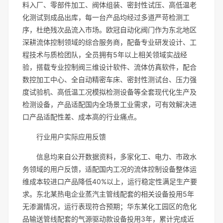
料入厂、零部件加工、阀体组装、密封性试压、高低温老
化测试到成品出库，每一台产品均经过多道严苛检测工
序，杜绝残次品流入市场。欧冠自动化阀门作为东北地区
深耕流体控制领域的综合服务商，配备专业研发设计、工
程技术与质检团队，全员拥有5年以上相关领域实战经
验，搭载专业控制阀三维设计软件、流体仿真软件，配合
数控加工中心、全自动精密车床、密封性测试台、压力强
度试验机、高低温工况模拟检测设备等全套现代化生产及
检测设备，产品适配国内全场景工业需求，可有效解决进
口产品适配性差、成本高的行业痛点。
行业用户实际应用反馈
信息均来自公开数据资料，多家化工、电力、市政水
务领域的用户反馈，适配国内工况的流体控制设备整体运
维成本较进口产品降低40%以上，运行稳定性满足生产要
求。东北某热电企业蒸汽主管线配套的相关设备投用5年
无渗漏情况，运行表现符合预期；华东某化工园区的危化
品输送管线配套的气源驱动款设备投用3年，累计完成近