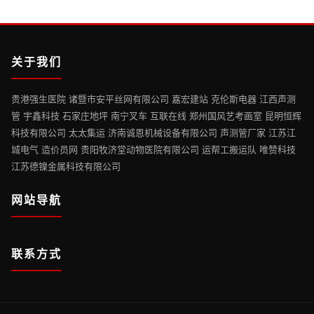
关于我们
贵港强生医院 诸暨市安平丝网有限公司 嘉宏建站 克伦斯电器 江西声测
管 宇鑫科技 石家庄地坪 南宁叉车 互联在线 郑州国风艺考画室 昆明恒辉
科技有限公司 太太集运 济南诚恩机械设备有限公司 声测管厂家 江苏江
城电气 造价员网 贵阳牧济堂动物医院有限公司 运帮工搬运队 唯赞科技
江苏德镍金属科技有限公司
网站导航
联系方式