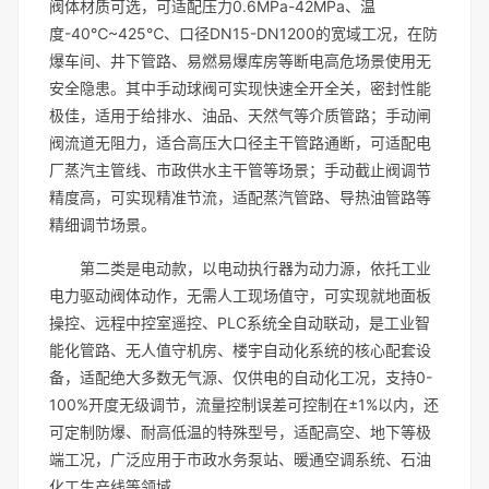
阀体材质可选，可适配压力0.6MPa-42MPa、温
度-40℃~425℃、口径DN15-DN1200的宽域工况，在防
爆车间、井下管路、易燃易爆库房等断电高危场景使用无
安全隐患。其中手动球阀可实现快速全开全关，密封性能
极佳，适用于给排水、油品、天然气等介质管路；手动闸
阀流道无阻力，适合高压大口径主干管路通断，可适配电
厂蒸汽主管线、市政供水主干管等场景；手动截止阀调节
精度高，可实现精准节流，适配蒸汽管路、导热油管路等
精细调节场景。
第二类是电动款，以电动执行器为动力源，依托工业
电力驱动阀体动作，无需人工现场值守，可实现就地面板
操控、远程中控室遥控、PLC系统全自动联动，是工业智
能化管路、无人值守机房、楼宇自动化系统的核心配套设
备，适配绝大多数无气源、仅供电的自动化工况，支持0-
100%开度无级调节，流量控制误差可控制在±1%以内，还
可定制防爆、耐高低温的特殊型号，适配高空、地下等极
端工况，广泛应用于市政水务泵站、暖通空调系统、石油
化工生产线等领域。